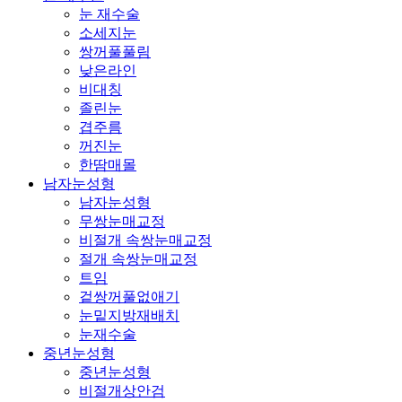
눈 재수술
소세지눈
쌍꺼풀풀림
낮은라인
비대칭
졸린눈
겹주름
꺼진눈
한땀매몰
남자눈성형
남자눈성형
무쌍눈매교정
비절개 속쌍눈매교정
절개 속쌍눈매교정
트임
겉쌍꺼풀없애기
눈밑지방재배치
눈재수술
중년눈성형
중년눈성형
비절개상안검