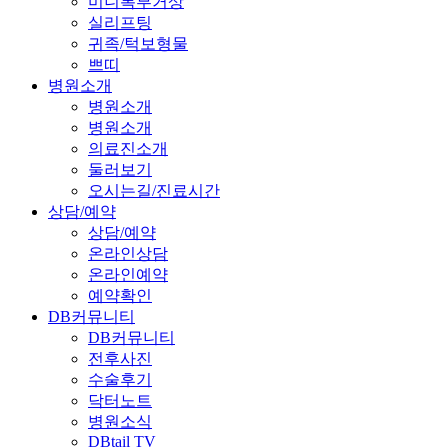
미니복부거상
실리프팅
귀족/턱보형물
쁘띠
병원소개
병원소개
병원소개
의료진소개
둘러보기
오시는길/진료시간
상담/예약
상담/예약
온라인상담
온라인예약
예약확인
DB커뮤니티
DB커뮤니티
전후사진
수술후기
닥터노트
병원소식
DBtail TV