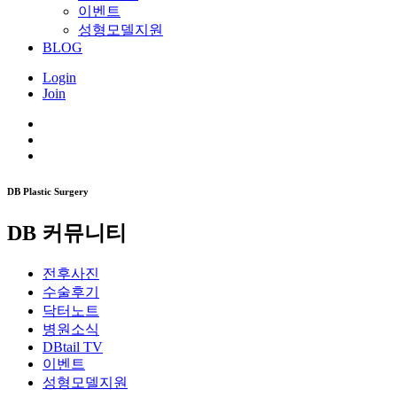
이벤트
성형모델지원
BLOG
Login
Join
DB Plastic Surgery
DB 커뮤니티
전후사진
수술후기
닥터노트
병원소식
DBtail TV
이벤트
성형모델지원