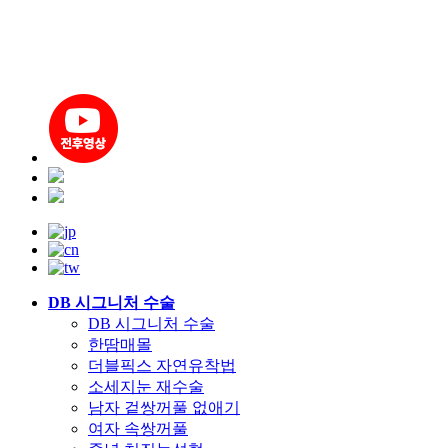
DB 시그니처 수술
DB 시그니처 수술
한땀매몰
더블픽스 자연유착법
소세지눈 재수술
남자 겉쌍꺼풀 없애기
여자 속쌍꺼풀