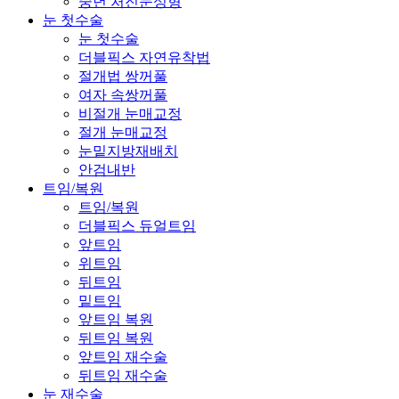
중년 처진눈성형
눈 첫수술
눈 첫수술
더블픽스 자연유착법
절개법 쌍꺼풀
여자 속쌍꺼풀
비절개 눈매교정
절개 눈매교정
눈밑지방재배치
안검내반
트임/복원
트임/복원
더블픽스 듀얼트임
앞트임
위트임
뒤트임
밑트임
앞트임 복원
뒤트임 복원
앞트임 재수술
뒤트임 재수술
눈 재수술