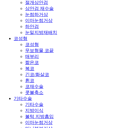
절개상안검
상안검 재수술
눈썹하거상
이마눈썹거상
하안검
눈밑지방재배치
코성형
코성형
무보형물 코끝
매부리
짧은코
복코
긴코/화살코
휜코
코재수술
콧볼축소
기타수술
기타수술
지방이식
볼턱 지방흡입
이마눈썹거상