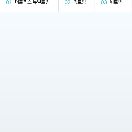
더블픽스 듀얼트임
앞트임
위트임