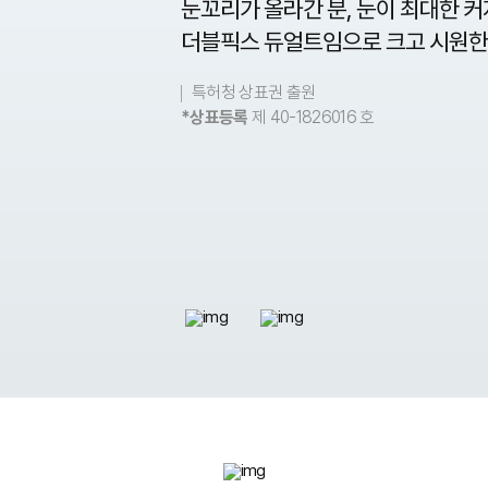
눈꼬리가 올라간 분, 눈이 최대한 커
더블픽스 듀얼트임으로 크고 시원한
특허청 상표권 출원
*상표등록
제 40-1826016 호