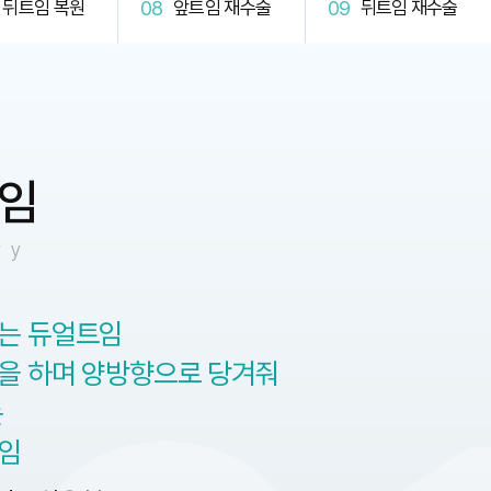
뒤트임 복원
앞트임 재수술
뒤트임 재수술
트임
ry
는 듀얼트임
을 하며 양방향으로 당겨줘
는
임