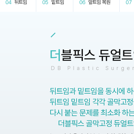
뒤트임
밑트임
앞트임 복원
더
블픽스 듀얼
DB Plastic Surge
뒤트임과 밑트임을 동시에 하
뒤트임 밑트임 각각 골막고정
다시 붙는 문제를 최소화 하
더블픽스 골막고정 듀얼트