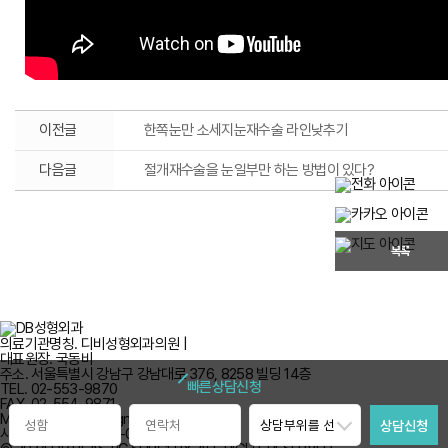
이전글
한쪽눈만 소세지눈재수술 라인낮추기
다음글
절개재수술을 눈일부만 하는 방법이 있다?
목록
의료기관명칭. 디비성형외과의원 |
대표원장. 국동비
주소. 서울특별시 강남구 강남대로 376, 8258 빌딩 14층
빠른상담신청
TEL. 02-553-9870
FAX. 02-554-9871
MAIL. dbplastic2@gmail.com
사업자등록번호. 394-01-02588