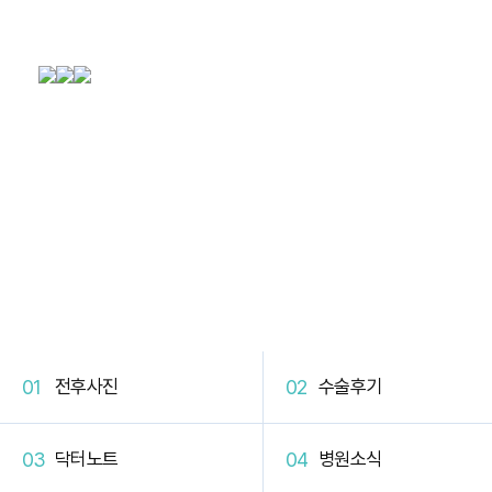
DB Plastic Surgery
DB 커뮤니티
전후사진
수술후기
닥터노트
병원소식