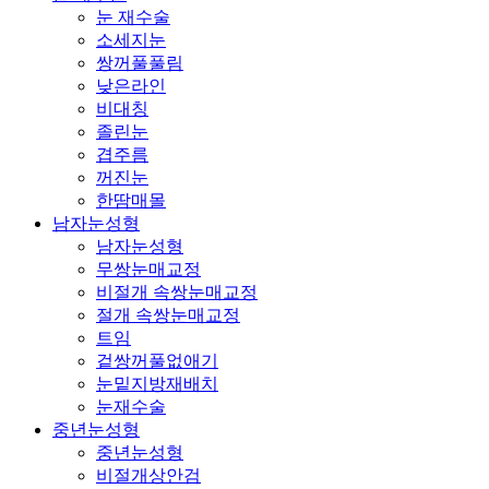
눈 재수술
소세지눈
쌍꺼풀풀림
낮은라인
비대칭
졸린눈
겹주름
꺼진눈
한땀매몰
남자눈성형
남자눈성형
무쌍눈매교정
비절개 속쌍눈매교정
절개 속쌍눈매교정
트임
겉쌍꺼풀없애기
눈밑지방재배치
눈재수술
중년눈성형
중년눈성형
비절개상안검