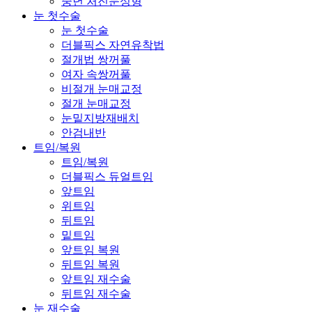
중년 처진눈성형
눈 첫수술
눈 첫수술
더블픽스 자연유착법
절개법 쌍꺼풀
여자 속쌍꺼풀
비절개 눈매교정
절개 눈매교정
눈밑지방재배치
안검내반
트임/복원
트임/복원
더블픽스 듀얼트임
앞트임
위트임
뒤트임
밑트임
앞트임 복원
뒤트임 복원
앞트임 재수술
뒤트임 재수술
눈 재수술