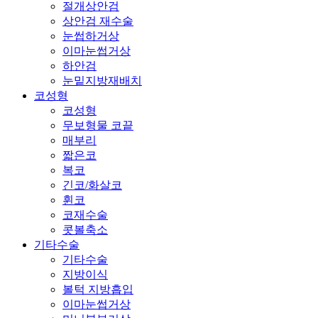
절개상안검
상안검 재수술
눈썹하거상
이마눈썹거상
하안검
눈밑지방재배치
코성형
코성형
무보형물 코끝
매부리
짧은코
복코
긴코/화살코
휜코
코재수술
콧볼축소
기타수술
기타수술
지방이식
볼턱 지방흡입
이마눈썹거상