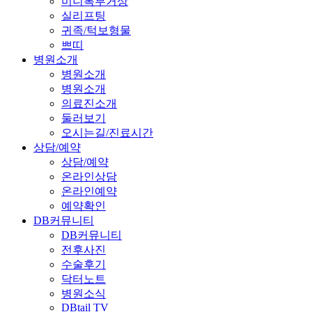
미니복부거상
실리프팅
귀족/턱보형물
쁘띠
병원소개
병원소개
병원소개
의료진소개
둘러보기
오시는길/진료시간
상담/예약
상담/예약
온라인상담
온라인예약
예약확인
DB커뮤니티
DB커뮤니티
전후사진
수술후기
닥터노트
병원소식
DBtail TV