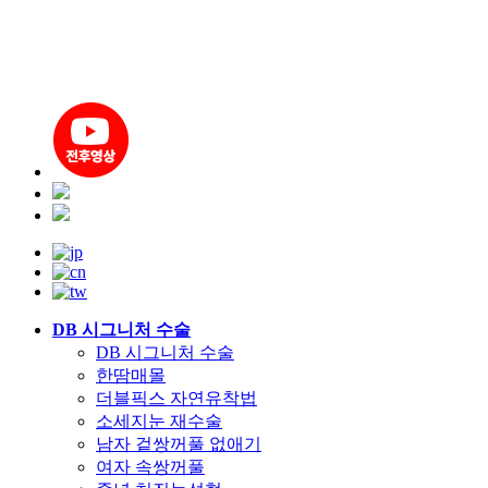
DB 시그니처 수술
DB 시그니처 수술
한땀매몰
더블픽스 자연유착법
소세지눈 재수술
남자 겉쌍꺼풀 없애기
여자 속쌍꺼풀