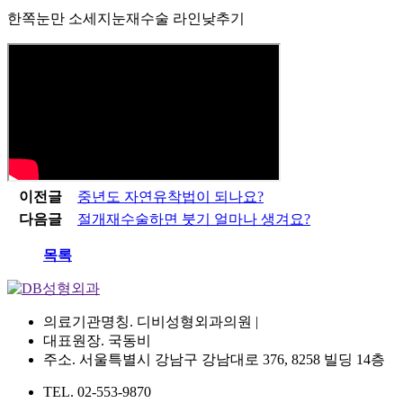
한쪽눈만 소세지눈재수술 라인낮추기
이전글
중년도 자연유착법이 되나요?
다음글
절개재수술하면 붓기 얼마나 생겨요?
목록
의료기관명칭. 디비성형외과의원 |
대표원장. 국동비
주소. 서울특별시 강남구 강남대로 376, 8258 빌딩 14층
TEL. 02-553-9870